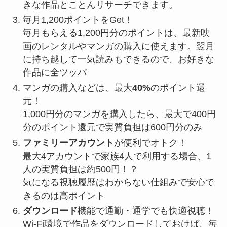
きな作品とことんリサーチできます。
毎⽉1,200ポイントをGet！
毎⽉もらえる1,200円分のポイントは、最新映
画のレンタルやマンガの購⼊に使えます。翌⽉
に持ち越して一気読みもできるので、お好きな
作品に全ツッパ
マンガの購⼊などは、最⼤
40%
のポイント還
元！
1,000円分のマンガを購⼊したら、最⼤で400円
分のポイント還元で実質負担は600円分のみ
ファミリーアカウント
が便利でオトク！
最⼤4アカウントで家族4⼈で利⽤する場合、1
⼈の実質負担は約500円！？
気になる視聴履歴はわからない仕組みで安⼼で
きるのは高ポイント
ダウンロード
機能で通勤・通学でも快適視聴！
Wi-Fi環境で作品をダウンロードしておけば、毎