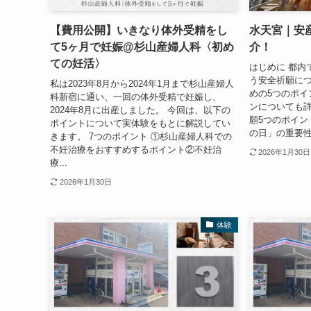
【費用公開】いきなり体外受精をし
水天宮｜安
て5ヶ月で妊娠@杉山産婦人科〈初め
介！
ての妊活〉
はじめに 都内
う安全祈願につ
私は2023年8月から2024年1月まで杉山産婦人
めの5つのポイ
科新宿に通い、一回の体外受精で妊娠し、
ンについても詳
2024年8月に出産しました。 今回は、以下の
願5つのポイント
ポイントについて実体験をもとに解説してい
の日」の重要性 
きます。 7つのポイント ①杉山産婦人科での
不妊治療をおすすめするポイント②不妊治
2026年1月30日
療...
2026年1月30日
体験