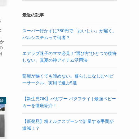
最近の記事
4
と
スーパー行かずに780円で「おいしい」が届く。
て、
パルシステムって何者？
いか
の
エアラブ迷子のママ必見！“選び方”ひとつで後悔
日
しない、真夏の神アイテム活用法
部屋が狭くても諦めない。暮らしになじむベビ
ーサークル、実用で選ぶ5選
【新生児OK】バガブー バタフライ | 最強ベビー
体験
カーを徹底紹介！
【新発見】粉ミルクスプーンで計量する手間が
激減！？