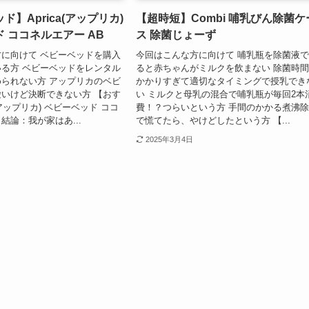
】Aprica(アップリカ)
【超時短】Combi 哺乳びん除菌ケ
 ココネルエアー AB
ス 除菌じょーず
に向けて ベビーベッドを購入
今回はこんな方に向けて 哺乳瓶を除菌液
る方 ベビーベッドをレンタル
ると赤ちゃんがミルクを飲まない 除菌時
られない方 アップリカのベビ
かかりすぎて適切なタイミングで授乳でき
いけど決断できない方 【おす
い ミルクと母乳の混合で哺乳瓶が毎回2本
a(アップリカ) ベビーベッド ココ
費！？つらいという方 手間のかかる煮沸
 結論：我が家はあ...
で慌てたら、やけどしたという方 【...
2025年3月4日