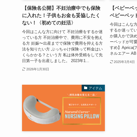
【保険名公開】不妊治療中でも保険
【ベビーベッド
に入れた！子供もお金も妥協したく
ベビーベッド
ない！〈初めての妊活〉
今回はこんな方
するか迷ってい
今回はこんな方に向けて 不妊治療をするか迷
か購入かで決め
っている方 不妊治療中で、費用に不安を抱え
ーベッドが可愛
る方 妊娠〜出産までで保険で費用を抑える方
すめ】Apric
法を知りたい方 ぶっちゃけ保険って料金はい
ネルエアー AB
くらかかる？という方 私は体外受精をして先
日第一子を出産しました。 2023年1...
2025年3月4日
2026年1月30日
アイテム