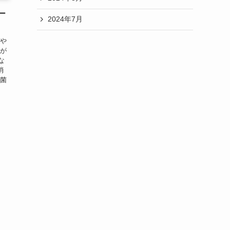
ー
2024年7月
でや
間が
な
消
除菌