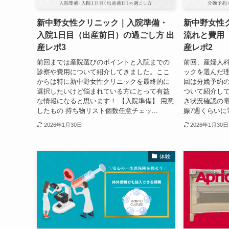
新中野女性クリニック｜入院準備・
新中野女性
入院1日目（出産前日）の過ごし方 出
流れと費用
産レポ3
産レポ2
前回までは産院選びのポイントと入院までの
前回、産婦人
診察や費用について紹介してきました。ここ
ックを選んだ
からは特に新中野女性クリニックを最終的に
回は分娩予約
選択したいけど悩まれている方にとって有益
ついて紹介して
な情報になると思います！ 【入院準備】 用意
き状況確認の電
したもの 持ち物リスト個数任意チェッ...
娠7週くらいに
2026年1月30日
2026年1月30日
体験