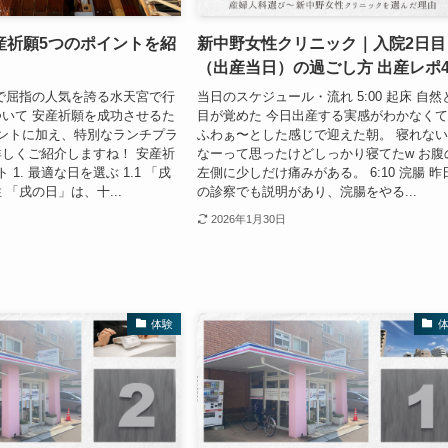
産祈願5つのポイントを紹
新中野女性クリニック｜入院2日目
（出産当日）の過ごし方 出産レポ
で屈指の人気を誇る水天宮で行
当日のスケジュール・流れ 5:00 起床 自然
いて 安産祈願を成功させるた
目が覚めた 今日出産する実感がわかなく
ントに加え、特別なランチプラ
ふわぁ〜とした感じで迎えた朝。 寝れな
しくご紹介しますね！ 安産祈
なーって思ったけどしっかり寝てたw お腹
 1. 最適な日を選ぶ 1.1 「戌
左側に少しだけ痛みがある。 6:10 浣腸 昨
「戌の日」は、十...
の診察でも説明があり、浣腸をやる...
2026年1月30日
体験