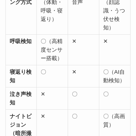
ング方式
（体動・
音声
（顔認
呼吸・寝
識・うつ
返り）
伏せ検
知）
呼吸検知
〇（高精
✕
✕
度センサ
ー搭載）
寝返り検
〇
✕
〇（AI自
知
動検知）
泣き声検
✕
〇
〇
知
ナイトビ
✕
〇
〇（高画
ジョン
質）
（暗所撮