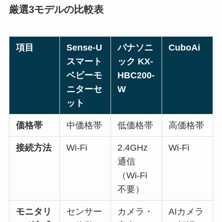
厳選3モデルの比較表
項目
Sense-U
パナソニ
CuboAi
スマート
ック KX-
ベビーモ
HBC200-
ニターセ
W
ット
価格帯
中価格帯
低価格帯
高価格帯
接続方法
Wi-Fi
2.4GHz
Wi-Fi
通信
（Wi-Fi
不要）
モニタリ
センサー
カメラ・
AIカメラ