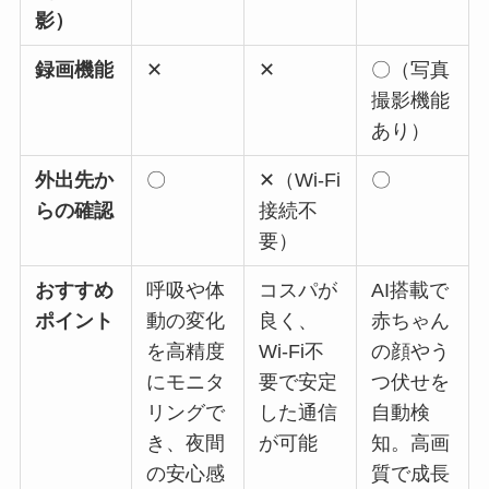
影）
録画機能
✕
✕
〇（写真
撮影機能
あり）
外出先か
〇
✕（Wi-Fi
〇
らの確認
接続不
要）
おすすめ
呼吸や体
コスパが
AI搭載で
ポイント
動の変化
良く、
赤ちゃん
を高精度
Wi-Fi不
の顔やう
にモニタ
要で安定
つ伏せを
リングで
した通信
自動検
き、夜間
が可能
知。高画
の安心感
質で成長